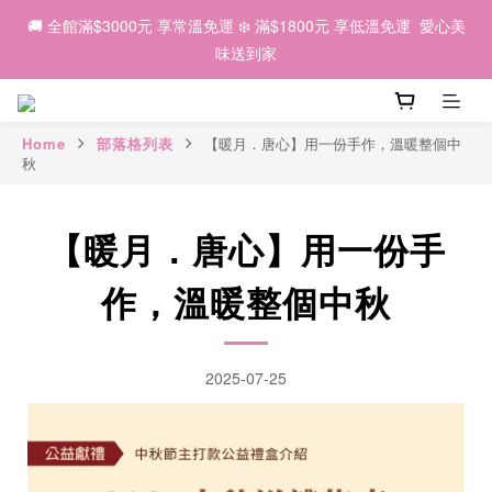
6
6
7
6
6
5
3
0
3
2
6
2
3
2
6
2
1
🌕 2026中秋｜因為有你，我們一起 💛
🚚 全館滿$3000元 享常溫免運 ❄️ 滿$1800元 享低溫免運  愛心美
5
9
5
6
5
9
5
4
2
2
1
5
:
1
2
:
1
5
:
1
0
早鳥優惠預購中 ✨
4
8
4
5
4
8
4
3
味送到家
1
1
日
時
分
秒
0
4
0
1
0
4
0
3
7
3
4
3
7
3
2
0
0
3
0
3
2
6
2
3
2
6
2
1
🌕 2026中秋｜因為有你，我們一起 💛
2
2
1
5
:
1
2
:
1
5
:
1
0
早鳥優惠預購中 ✨
1
1
日
時
分
秒
Home
部落格列表
【暖月．唐心】用一份手作，溫暖整個中
0
4
0
1
0
4
0
秋
0
0
3
0
3
2
2
1
1
【暖月．唐心】用一份手
0
0
作，溫暖整個中秋
2025-07-25