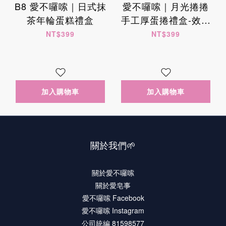
B8 愛不囉嗦｜日式抹
愛不囉嗦｜月光捲捲
茶年輪蛋糕禮盒
手工厚蛋捲禮盒-效期
至10/19
NT$399
NT$399
加入購物車
加入購物車
關於我們🌱
關於愛不囉嗦
關於愛皂事
愛不囉嗦 Facebook
愛不囉嗦 Instagram
公司統編 81598577