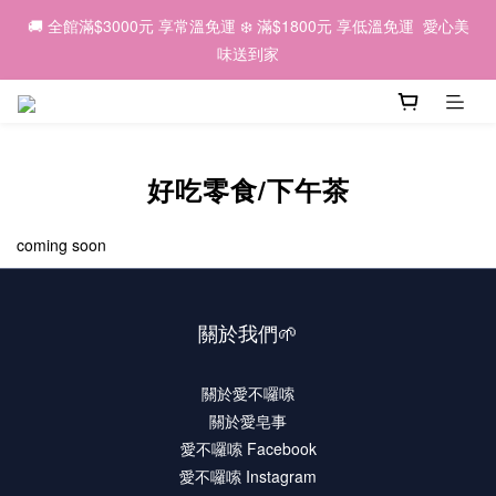
6
5
7
8
8
5
3
7
0
1
1
2
6
1
3
4
4
1
🌕 2026中秋｜因為有你，我們一起 💛
🚚 全館滿$3000元 享常溫免運 ❄️ 滿$1800元 享低溫免運  愛心美
5
9
4
6
7
7
4
2
6
0
0
1
5
:
0
9
:
2
3
:
3
0
早鳥優惠預購中 ✨
4
8
3
5
6
6
3
味送到家
1
5
日
時
分
秒
0
4
8
1
2
2
3
7
2
4
5
5
2
0
4
3
7
0
1
1
2
6
1
3
4
4
1
🌕 2026中秋｜因為有你，我們一起 💛
3
2
6
0
0
1
5
:
0
9
:
2
3
:
3
0
早鳥優惠預購中 ✨
2
1
5
日
時
分
秒
0
4
8
1
2
2
1
0
4
3
7
0
1
1
好吃零食/下午茶
0
3
2
6
0
0
2
1
5
1
coming soon
0
4
0
3
2
1
關於我們🌱
0
關於愛不囉嗦
關於愛皂事
愛不囉嗦 Facebook
愛不囉嗦 Instagram