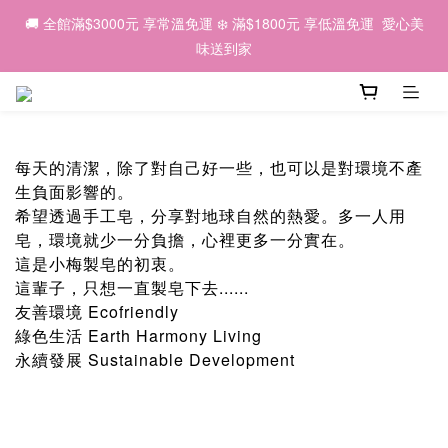
6
6
7
7
3
7
0
7
0
7
2
6
2
3
3
🌕 2026中秋｜因為有你，我們一起 💛
🚚 全館滿$3000元 享常溫免運 ❄️ 滿$1800元 享低溫免運  愛心美
5
9
5
6
6
2
6
6
6
1
5
:
1
9
:
2
9
:
2
9
早鳥優惠預購中 ✨
4
8
4
5
5
味送到家
1
5
5
5
日
時
分
秒
0
4
0
8
1
8
1
8
3
7
3
4
4
0
4
4
4
3
7
0
7
0
7
2
6
2
3
3
🌕 2026中秋｜因為有你，我們一起 💛
3
3
3
2
6
6
6
1
5
:
1
9
:
2
9
:
2
9
早鳥優惠預購中 ✨
2
2
2
1
5
5
5
日
時
分
秒
0
4
0
8
1
8
1
8
1
1
1
0
4
4
4
3
7
0
7
0
7
0
0
0
每天的清潔，除了對自己好一些，也可以是對環境不產
3
3
3
2
6
6
6
生負面影響的。
2
2
2
1
5
5
5
希望透過手工皂，分享對地球自然的熱愛。多一人用
1
1
1
0
4
4
4
0
0
0
皂，環境就少一分負擔，心裡更多一分實在。
3
3
3
這是小梅製皂的初衷。
2
2
2
這輩子，只想一直製皂下去......
1
1
1
0
0
0
友善環境 Ecofriendly
綠色生活 Earth Harmony Living
永續發展 Sustainable Development