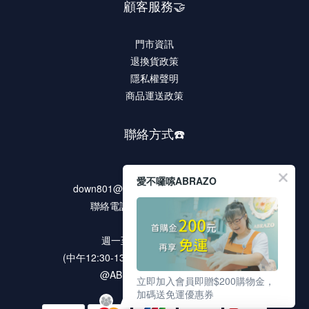
顧客服務🤝
門市資訊
退換貨政策
隱私權聲明
商品運送政策
聯絡方式☎️
客服信箱
愛不囉嗦ABRAZO
down801@rocdown-syndrome.org.tw
聯絡電話 02-2278-9321 #135
客服時段
週一至週五 9:00 ~18:00
(中午12:30-13:30 / 例假日及國定假日休息)
@ABRAZO 官方LINE帳號
立即加入會員即贈$200購物金，
加碼送免運優惠券