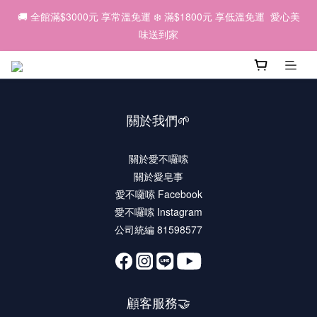
6
6
8
8
5
5
4
1
1
5
2
7
2
4
4
1
1
8
🌕 2026中秋｜因為有你，我們一起 💛
🚚 全館滿$3000元 享常溫免運 ❄️ 滿$1800元 享低溫免運  愛心美
5
5
7
7
4
4
3
0
0
4
1
6
:
1
3
:
3
0
:
0
7
早鳥優惠預購中 ✨
4
9
4
6
6
3
3
味送到家
2
3
日
時
分
秒
0
5
0
2
2
6
3
8
3
5
5
2
2
9
1
2
4
1
1
5
2
7
2
4
4
1
1
8
🌕 2026中秋｜因為有你，我們一起 💛
0
1
3
0
0
4
1
6
:
1
3
:
3
0
:
0
7
早鳥優惠預購中 ✨
0
2
3
日
時
分
秒
0
5
0
2
2
6
1
2
4
1
1
5
關於我們🌱
0
1
3
0
0
4
0
2
3
1
2
關於愛不囉嗦
0
1
關於愛皂事
0
愛不囉嗦 Facebook
愛不囉嗦 Instagram
公司統編 81598577
顧客服務🤝