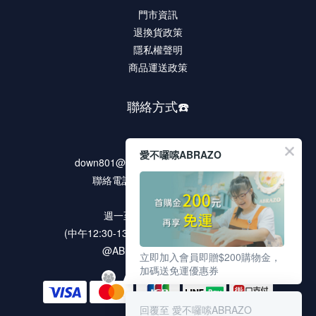
門市資訊
退換貨政策
隱私權聲明
商品運送政策
聯絡方式☎️
客服信箱
愛不囉嗦ABRAZO
down801@rocdown-syndrome.org.tw
聯絡電話 02-2278-9321 #135
客服時段
週一至週五 9:00 ~18:00
(中午12:30-13:30 / 例假日及國定假日休息)
@ABRAZO 官方LINE帳號
立即加入會員即贈$200購物金，
加碼送免運優惠券
回覆至 愛不囉嗦ABRAZO