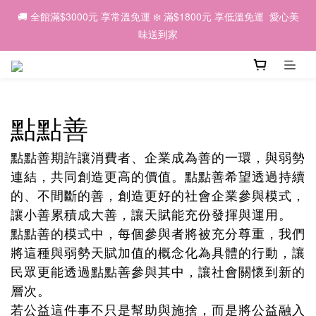
6
6
6
7
5
5
9
4
0
2
2
7
2
2
3
1
1
5
🌕 2026中秋｜因為有你，我們一起 💛
🚚 全館滿$3000元 享常溫免運 ❄️ 滿$1800元 享低溫免運  愛心美
5
5
5
6
4
4
8
3
1
1
6
:
1
1
:
2
0
:
0
4
早鳥優惠預購中 ✨
4
9
4
4
5
3
3
7
味送到家
2
0
日
時
分
秒
0
5
0
0
1
3
3
8
3
3
4
2
2
6
1
4
0
2
2
7
2
2
3
1
1
5
🌕 2026中秋｜因為有你，我們一起 💛
0
3
1
1
6
:
1
1
:
2
0
:
0
4
早鳥優惠預購中 ✨
2
0
日
時
分
秒
0
5
0
0
1
3
1
4
0
2
點點善
0
3
1
2
0
點點善期許讓消費者、企業成為善的一環，與弱勢
1
0
連結，共同創造更高的價值。點點善希望透過持續
的、不間斷的善，創造更好的社會企業參與模式，
讓小善累積成大善，讓天賦能充份發揮與運用。
點點善的模式中，每個參與者將被充分尊重，我們
將這種與弱勢天賦加值的概念化為具體的行動，讓
民眾更能透過點點善參與其中，讓社會關懷到新的
層次。
若公益這件事不只是幫助與施捨，而是將公益融入