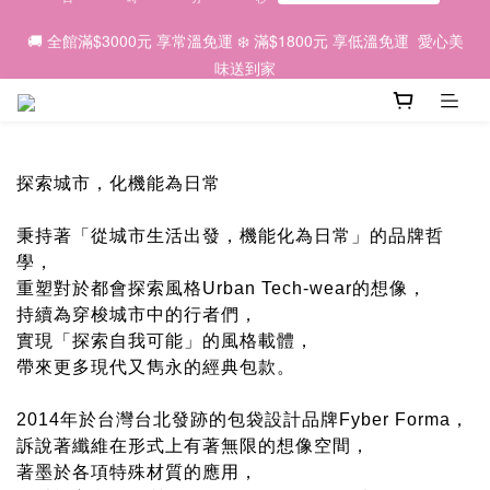
6
9
5
9
7
6
6
2
3
2
0
2
5
1
6
5
3
2
2
🌕 2026中秋｜因為有你，我們一起 💛
🚚 全館滿$3000元 享常溫免運 ❄️ 滿$1800元 享低溫免運  愛心美
5
8
4
9
8
6
5
5
1
2
1
1
4
:
0
5
:
4
2
:
1
1
早鳥優惠預購中 ✨
4
7
3
8
7
5
4
4
味送到家
日
時
分
秒
0
1
0
0
3
4
3
1
0
0
3
6
2
7
6
4
3
3
0
2
3
2
0
2
5
1
6
5
3
2
2
🌕 2026中秋｜因為有你，我們一起 💛
1
2
1
1
4
:
0
5
:
4
2
:
1
1
早鳥優惠預購中 ✨
0
1
0
日
時
分
秒
0
3
4
3
1
0
0
0
2
3
2
0
探索城市，化機能為日常
1
2
1
0
1
0
秉持著「從城市生活出發，機能化為日常」的品牌哲
0
學，
重塑對於都會探索風格Urban Tech-wear的想像，
持續為穿梭城市中的行者們，
實現「探索自我可能」的風格載體，
帶來更多現代又雋永的經典包款。
2014年於台灣台北發跡的包袋設計品牌Fyber Forma，
訴說著纖維在形式上有著無限的想像空間，
著墨於各項特殊材質的應用，