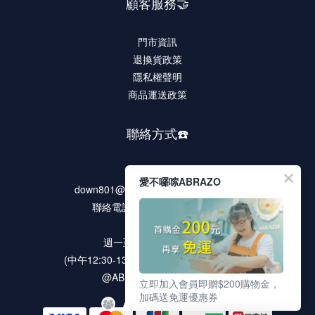
顧客服務🤝
門市資訊
退換貨政策
隱私權聲明
商品運送政策
聯絡方式☎️
客服信箱
愛不囉嗦ABRAZO
down801@rocdown-syndrome.org.tw
聯絡電話 02-2278-9321 #135
客服時段
週一至週五 9:00 ~18:00
(中午12:30-13:30 / 例假日及國定假日休息)
@ABRAZO 官方LINE帳號
立即加入會員即贈$200購物金，
加碼送免運優惠券