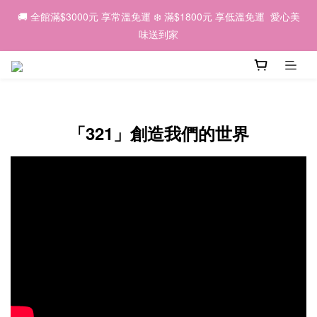
6
5
8
9
4
7
1
6
3
2
2
7
1
4
9
6
5
🌕 2026中秋｜因為有你，我們一起 💛
🚚 全館滿$3000元 享常溫免運 ❄️ 滿$1800元 享低溫免運  愛心美
5
4
7
9
8
3
6
0
5
2
1
1
6
:
0
9
:
3
8
:
5
4
早鳥優惠預購中 ✨
4
9
3
6
8
7
味送到家
2
5
4
1
0
日
時
分
秒
0
5
8
2
7
4
3
3
8
2
5
7
6
1
4
3
0
4
7
1
6
3
2
2
7
1
4
9
6
5
🌕 2026中秋｜因為有你，我們一起 💛
0
3
2
3
6
0
5
2
1
1
6
:
0
9
:
3
8
:
5
4
早鳥優惠預購中 ✨
2
1
2
5
4
1
0
日
時
分
秒
0
5
8
2
7
4
3
1
0
1
4
3
0
4
7
1
6
3
2
0
0
3
2
3
6
0
5
2
1
「321」創造我們的世界
2
1
2
5
4
1
0
1
0
1
4
3
0
0
0
3
2
2
1
1
0
0