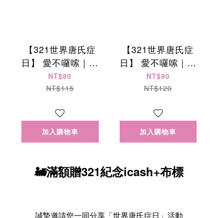
【321世界唐氏症
【321世界唐氏症
日】 愛不囉嗦｜香
日】 愛不囉嗦｜杏
草奶酥手工餅乾 -
仁巧克力甜甜圈 - 7
NT$80
NT$90
60g/罐
入/盒
NT$115
NT$120
加入購物車
加入購物車
🚂滿額贈321紀念icash+布標
誠摯邀請您一同分享「世界唐氏症日」活動