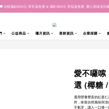
6
6
8
7
5
1
1
5
5
:
:
1
1
3
3
:
:
2
2
8
8
:
:
0
0
9
9
6中秋｜因為有你，我們一起 💛
6中秋｜因為有你，我們一起 💛
早鳥優惠
早鳥優惠
5
9
5
7
6
4
日
日
時
時
分
分
秒
秒
0
0
4
4
0
0
2
2
1
1
7
7
8
8
4
8
4
6
5
3
3
3
1
1
0
0
6
6
7
7
🚚 全館滿$3000元 享常溫免運 ❄️ 滿$1800元 享低溫免運  愛心美味送到
3
7
3
5
4
2
2
2
0
0
5
5
6
6
2
6
2
4
3
9
1
1
1
4
4
5
5
1
5
:
1
3
:
2
8
:
0
9
6中秋｜因為有你，我們一起 💛
0
0
3
3
4
4
早鳥優惠
們
公益商品
彌月資訊
喜餅資訊
企業採購
日
時
分
秒
0
4
0
2
1
7
8
2
2
3
3
3
1
0
6
7
1
1
2
2
2
0
5
6
0
0
1
1
1
4
5
0
0
0
3
4
2
3
1
2
愛不囉嗦｜
0
1
0
選 (椰糖 
選用營養豐富的紅薏仁
炸，保留自然風味與清
不黏牙，讓人一口接一