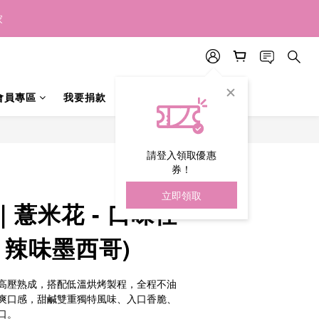
預購中 ✨
預購中 ✨
家
預購中 ✨
會員專區
我要捐款
立即購買
請登入領取優惠
券！
立即領取
薏米花 - 口味任
/ 辣味墨西哥)
高壓熟成，搭配低溫烘烤製程，全程不油
爽口感，甜鹹雙重獨特風味、入口香脆、
口。