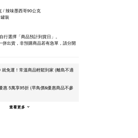
 / 辣味墨西哥90公克
，罐裝
可自行選擇「商品預計到貨日」。
一併出貨，非預購商品若有急單，請分開
00 就免運！常溫商品輕鬆到家 (離島不適
惠 5萬享95折 (早鳥價&優惠商品不參
查看更多