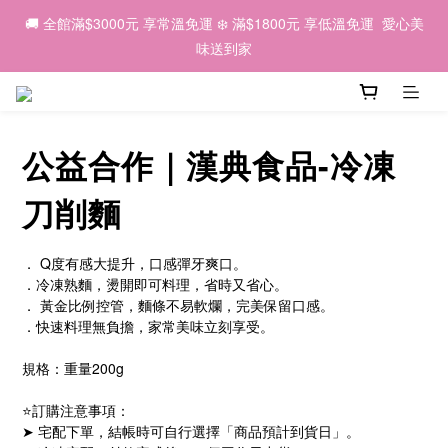
6
5
5
8
8
4
3
7
1
1
2
7
1
6
1
4
4
🌕 2026中秋｜因為有你，我們一起 💛
🚚 全館滿$3000元 享常溫免運 ❄️ 滿$1800元 享低溫免運  愛心美
5
4
9
4
7
7
3
2
6
0
0
1
6
:
0
5
:
0
9
:
3
3
早鳥優惠預購中 ✨
4
9
3
8
3
6
6
味送到家
2
1
5
日
時
分
秒
0
5
4
8
2
2
3
8
2
7
2
5
5
1
0
4
4
3
7
1
1
2
7
1
6
1
4
4
🌕 2026中秋｜因為有你，我們一起 💛
0
3
3
2
6
0
0
1
6
:
0
5
:
0
9
:
3
3
早鳥優惠預購中 ✨
2
2
1
5
日
時
分
秒
0
5
4
8
2
2
1
1
0
4
公益合作｜漢典食品-冷凍
4
3
7
1
1
0
0
3
3
2
6
0
0
2
2
1
5
刀削麵
1
1
0
4
0
0
3
． Q度有感大提升，口感彈牙爽口。
2
．冷凍熟麵，燙開即可料理，省時又省心。
1
． 黃金比例控管，麵條不易軟爛，完美保留口感。
0
．快速料理無負擔，家常美味立刻享受。
規格：重量200g 
⭐訂購注意事項：
➤ 宅配下單，結帳時可自行選擇「商品預計到貨日」。