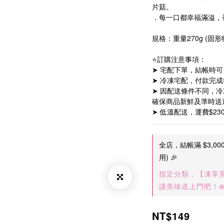
片菇。
．每一口都幸福滿溢，
規格：重量270g (固形物
⭐訂購注意事項：
➤ 宅配下單，結帳時
➤ 冷凍宅配，付款完成後
➤ 因配送條件不同，
確保商品新鮮及準時送
➤ 低溫配送，運費$23
全店，結帳滿 $3,0
用) 🎉
指定分類，【凍享美味
讓美味送上門吧！❄️
NT$149