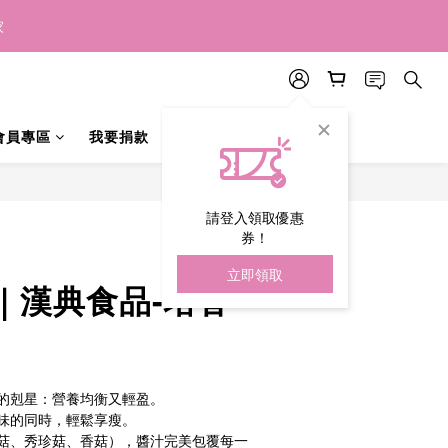
預購中 ✨
預購中 ✨
家
預購中 ✨
會員專區
我要捐款
立即購買
請登入領取優惠
券！
立即領取
｜漢典食品-塔香
的剋星：營養均衡又輕盈。
味的同時，輕鬆享瘦。
菇、秀珍菇、香菇），醬汁完美包覆每一