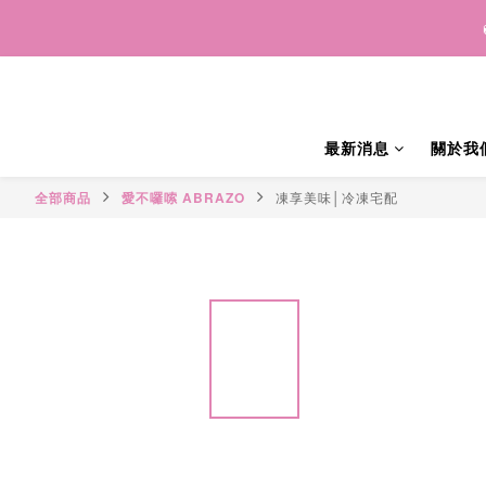
🌕 202
🌕 202
🌕 202
最新消息
關於我
全部商品
愛不囉嗦 ABRAZO
凍享美味│冷凍宅配