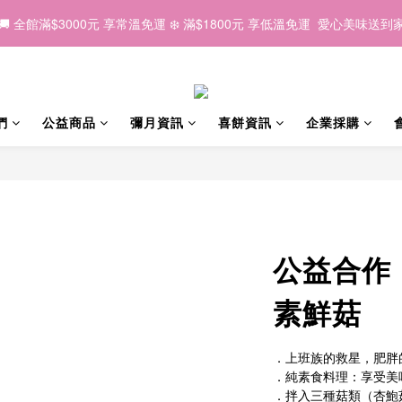
7
2
2
6
8
6
6
5
9
1
1
3
3
:
:
1
1
1
1
:
:
0
0
5
5
:
:
4
4
6
6中秋｜因為有你，我們一起 💛
6中秋｜因為有你，我們一起 💛
早鳥優惠
早鳥優惠
1
1
5
7
5
5
4
9
8
日
日
時
時
分
分
秒
秒
0
0
2
2
0
0
0
0
4
4
3
3
5
0
0
4
6
4
4
3
8
7
1
1
3
3
2
2
4
🚚 全館滿$3000元 享常溫免運 ❄️ 滿$1800元 享低溫免運  愛心美味送到
3
5
3
3
2
7
6
0
0
2
2
1
1
3
2
4
2
2
1
6
5
1
1
0
0
2
1
3
:
1
1
:
0
5
:
4
6中秋｜因為有你，我們一起 💛
0
0
早鳥優惠
1
們
公益商品
彌月資訊
喜餅資訊
企業採購
日
時
分
秒
0
2
0
0
4
3
0
1
3
2
0
2
1
1
0
0
公益合作
素鮮菇
．上班族的救星，肥胖
．純素食料理：享受美
．拌入三種菇類（杏鮑