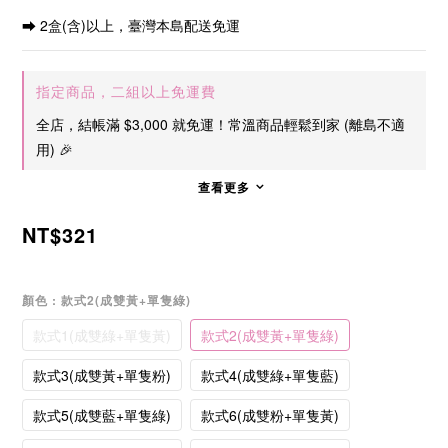
⮕ 2盒(含)以上，臺灣本島配送免運
指定商品，二組以上免運費
全店，結帳滿 $3,000 就免運！常溫商品輕鬆到家 (離島不適
用) 🎉
查看更多
NT$321
顏色
: 款式2(成雙黃+單隻綠)
款式1(成雙綠+單隻黃)
款式2(成雙黃+單隻綠)
款式3(成雙黃+單隻粉)
款式4(成雙綠+單隻藍)
款式5(成雙藍+單隻綠)
款式6(成雙粉+單隻黃)