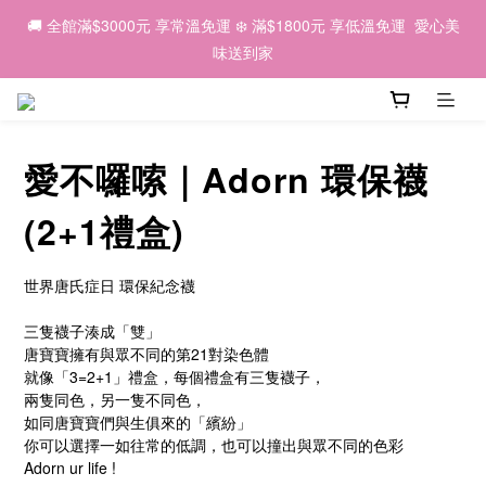
6
5
6
6
5
5
5
4
2
8
1
8
2
7
2
1
🌕 2026中秋｜因為有你，我們一起 💛
🚚 全館滿$3000元 享常溫免運 ❄️ 滿$1800元 享低溫免運  愛心美
5
4
5
5
4
4
4
3
1
7
:
0
7
:
1
6
:
1
0
早鳥優惠預購中 ✨
4
3
4
9
4
3
味送到家
3
3
2
日
時
分
秒
0
6
6
0
5
0
3
9
2
9
3
8
3
2
2
2
1
5
5
4
2
8
1
8
2
7
2
1
🌕 2026中秋｜因為有你，我們一起 💛
1
1
0
4
4
3
1
7
:
0
7
:
1
6
:
1
0
早鳥優惠預購中 ✨
0
0
3
3
2
日
時
分
秒
0
6
6
0
5
0
2
2
1
愛不囉嗦｜Adorn 環保襪
5
5
4
1
1
0
4
4
3
0
0
3
3
2
(2+1禮盒)
2
2
1
1
1
0
世界唐氏症日 環保紀念襪
0
0
三隻襪子湊成「雙」
唐寶寶擁有與眾不同的第21對染色體
就像「3=2+1」禮盒，每個禮盒有三隻襪子，
兩隻同色，另一隻不同色，
如同唐寶寶們與生俱來的「繽紛」
你可以選擇一如往常的低調，也可以撞出與眾不同的色彩
Adorn ur life !