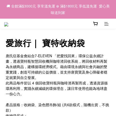
6
9
7
5
7
6
5
2
0
0
5
2
5
3
1
3
8
2
1
🌕 2026中秋｜因為有你，我們一起 💛
🚚 全館滿$3000元 享常溫免運 ❄️ 滿$1800元 享低溫免運  愛心美
5
8
6
4
6
5
4
1
4
1
4
:
2
0
:
2
7
:
1
0
早鳥優惠預購中 ✨
4
7
5
3
5
4
3
味送到家
0
3
日
時
分
秒
0
3
1
1
6
0
3
6
4
2
4
9
3
2
2
2
0
0
5
2
5
3
1
3
8
2
1
🌕 2026中秋｜因為有你，我們一起 💛
1
1
4
1
4
:
2
0
:
2
7
:
1
0
早鳥優惠預購中 ✨
0
0
3
日
時
分
秒
0
3
1
1
6
0
2
愛旅行｜ 寶特收納袋
2
0
0
5
1
1
4
0
0
3
唐氏症基金會結合7-ELEVEN 「把愛找回來」環保公益永續計
2
畫，透過寶特瓶智慧回收機與咖啡渣回收系統，將回收材料再製
1
為永續商品，建構循環經濟模式。藉由環境永續與社會共融的雙
0
重實踐，創造可持續的公益價值，並支持唐寶寶及身心障礙者穩
定就業與自立發展。
此商品每件皆以 4 個回收寶特瓶與咖啡渣再製而成，透過資源循
環再利用，實踐永續減碳的環保理念，讓日常使用也能為地球盡
一份心力。
產品規格：收納袋、染色體吊飾/組 (共6款樣式，隨機出貨，不挑
款）
收納袋尺寸：