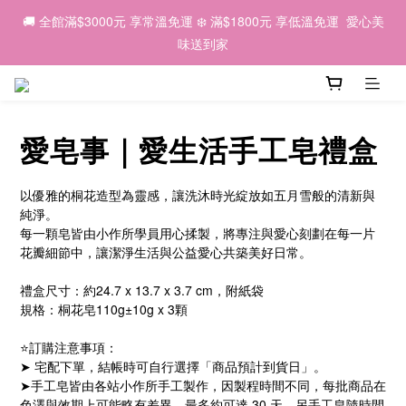
6
9
6
9
9
6
9
5
2
2
2
2
2
5
2
5
5
2
5
1
🌕 2026中秋｜因為有你，我們一起 💛
🚚 全館滿$3000元 享常溫免運 ❄️ 滿$1800元 享低溫免運  愛心美
5
8
5
8
8
5
8
4
1
1
1
1
1
4
:
1
4
:
4
1
:
4
0
早鳥優惠預購中 ✨
4
7
4
7
7
4
7
3
味送到家
0
0
0
0
日
時
分
秒
0
3
0
3
3
0
3
3
6
3
6
6
3
6
2
2
2
2
2
2
5
2
5
5
2
5
1
🌕 2026中秋｜因為有你，我們一起 💛
1
1
1
1
1
4
:
1
4
:
4
1
:
4
0
早鳥優惠預購中 ✨
0
0
0
0
日
時
分
秒
0
3
0
3
3
0
3
愛皂事｜愛生活手工皂禮盒
2
2
2
2
1
1
1
1
0
0
0
0
以優雅的桐花造型為靈感，讓洗沐時光綻放如五月雪般的清新與
純淨。
每一顆皂皆由小作所學員用心揉製，將專注與愛心刻劃在每一片
花瓣細節中，讓潔淨生活與公益愛心共築美好日常。
禮盒尺寸：約24.7 x 13.7 x 3.7 cm，附紙袋
規格：桐花皂110g±10g x 3顆
⭐訂購注意事項：
➤ 宅配下單，結帳時可自行選擇「商品預計到貨日」。
➤手工皂皆由各站小作所手工製作，因製程時間不同，每批商品在
色澤與效期上可能略有差異，最多約可達 30 天。另手工皂隨時間