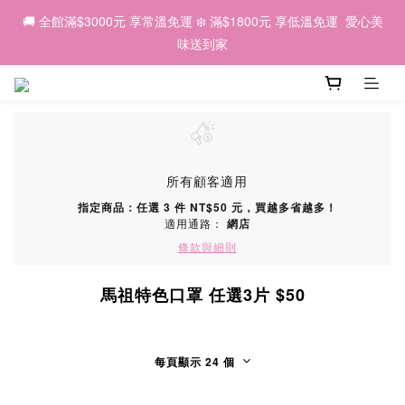
8
6
6
6
1
4
6
3
4
4
2
7
2
9
6
7
2
🌕 2026中秋｜因為有你，我們一起 💛
7
🚚 全館滿$3000元 享常溫免運 ❄️ 滿$1800元 享低溫免運  愛心美
5
5
9
5
0
3
5
2
3
3
1
6
:
1
8
:
5
6
:
1
6
早鳥優惠預購中 ✨
4
9
4
8
9
4
味送到家
2
4
1
2
日
時
分
秒
2
0
5
0
7
4
5
0
5
3
8
3
7
8
3
1
3
0
1
1
4
6
3
4
4
2
7
2
9
6
7
2
🌕 2026中秋｜因為有你，我們一起 💛
0
2
0
0
3
5
2
3
3
1
6
:
1
8
:
5
6
:
1
早鳥優惠預購中 ✨
1
2
4
1
2
日
時
分
秒
2
0
5
0
7
4
5
0
0
1
3
0
1
1
4
6
3
4
0
2
0
0
3
5
2
3
1
2
4
1
2
所有顧客適用
0
1
3
0
1
指定商品：任選 3 件 NT$50 元，買越多省越多！
0
2
0
適用通路：
網店
1
條款與細則
0
馬祖特色口罩 任選3片 $50
每頁顯示 24 個